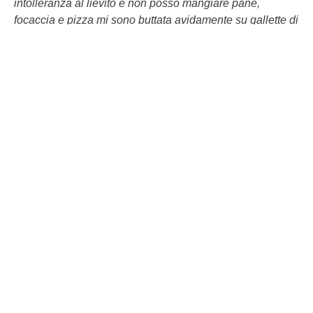
intolleranza al lievito e non posso mangiare pane,
focaccia e pizza mi sono buttata avidamente su gallette di
riso, gallette di mais e pane azzimo.
Quindi quando sfogliando “Sale & Pepe” ho visto la
ricetta di una torta salata a base di pane azzimo, ho
strabuzzato gli occhi e l’ho fatta.
Ovviamente con le mie modifiche.
INGREDIENTI PER 2 PERSONE:
4 fette di pane azzimo - 250
gr di spinaci freschi – 100 gr di ricotta – 20 gr di formaggio Gran
Moravia Brazzale – 4 Fettine Inalpi all’emmental – latte – sale -
pepe
Pulite e lavate accuratamente gli spinaci. Metteteli in un
ampia padella antiaderente e copriteli. Cuoceteli così, a
fiamma bassa, senza aggiungere acqua, basterà quella
in cui sono impregnati dopo averli lavati.