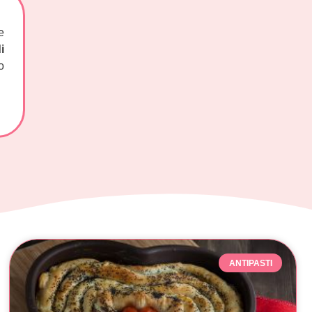
e
i
o
ANTIPASTI