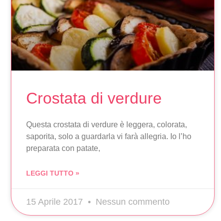
Crostata di verdure
Questa crostata di verdure è leggera, colorata,
saporita, solo a guardarla vi farà allegria. Io l’ho
preparata con patate,
LEGGI TUTTO »
15 Aprile 2017
Nessun commento