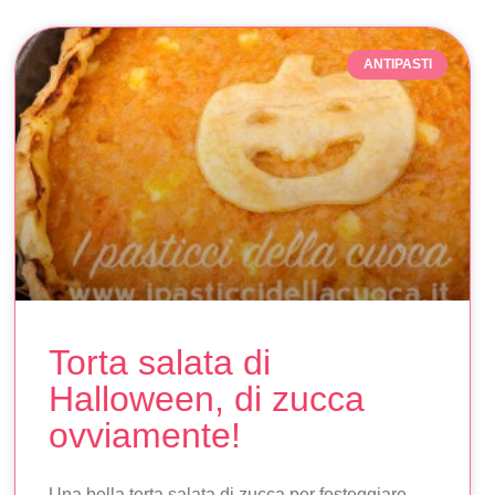
ANTIPASTI
Torta salata di
Halloween, di zucca
ovviamente!
Una bella torta salata di zucca per festeggiare