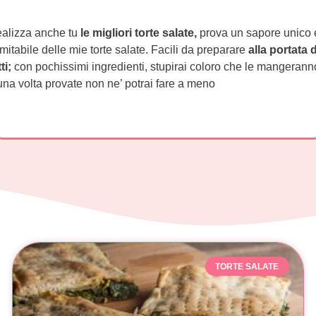
alizza anche tu
le migliori torte salate,
prova un sapore unico 
imitabile delle mie torte salate. Facili da preparare
alla portata d
tti;
con pochissimi ingredienti, stupirai coloro che le mangerann
una volta provate non ne’ potrai fare a meno
TORTE SALATE