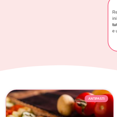
Re
in
tu
e 
ANTIPASTI