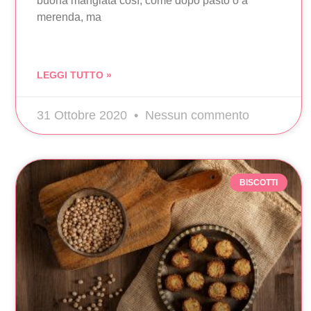
buona mangiata così, come dopo pasto o a
merenda, ma
LEGGI TUTTO »
31 Ottobre 2020
Nessun commento
BISCOTTI