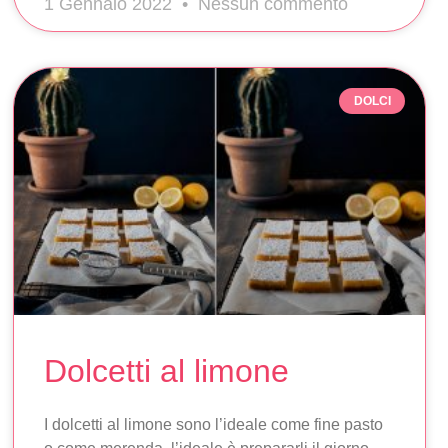
1 Gennaio 2022
Nessun commento
DOLCI
Dolcetti al limone
I dolcetti al limone sono l’ideale come fine pasto