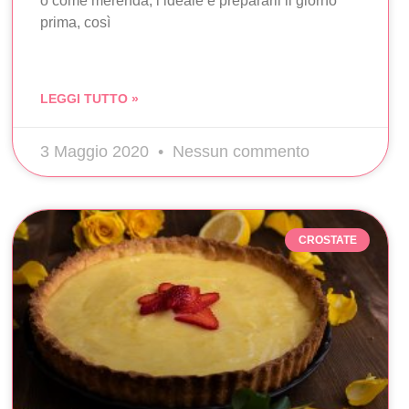
o come merenda, l’ideale è prepararli il giorno
prima, così
LEGGI TUTTO »
3 Maggio 2020
Nessun commento
CROSTATE