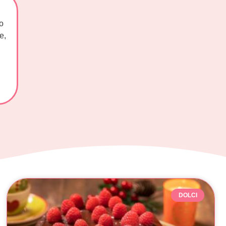
o
e,
DOLCI