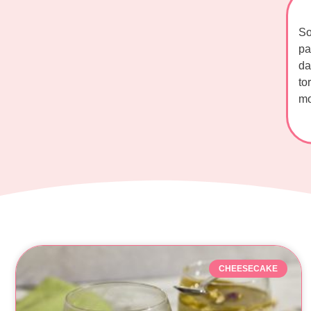
So
pa
da
to
mo
CHEESECAKE