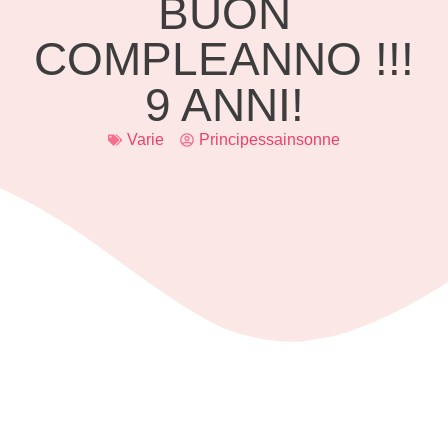
BUON
COMPLEANNO !!!
9 ANNI!
Varie
Principessainsonne
Il blog oggi compie 9 anni.