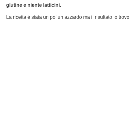
glutine e niente latticini.
La ricetta è stata un po’ un azzardo ma il risultato lo trovo
speciale.
Ero partita con l’intento di fare delle
tortine
sullo
stile
della
Camille
che mangiavamo da piccoli, o meglio, che
gli altri bambini mangiavano, ad esser sincera, io non le
ho mai assaggiate, da piccola il solo pensiero di
mangiare una
merendina
con dentro delle
carote
mi
sembrava una cosa assurda, da farmi venire i brividi. E’
veramente incredibile vedere come cambiano i gusti
personali, adesso adoro mangiare delle cose che anni fa
non avrei assaggiato neanche sotto tortura. Dicevo, ero
partita con l’intento di fare dei dolcetti stile Camille, infatti
la mattina sono andata appositamente a cercare uno
stampo a semisfera
, ma poi l’impasto era troppo per le
mie 5 semisfere, stavo per ripiegare su gli stampini da
muffin, quando il super Giannino ha detto “Perché non usi