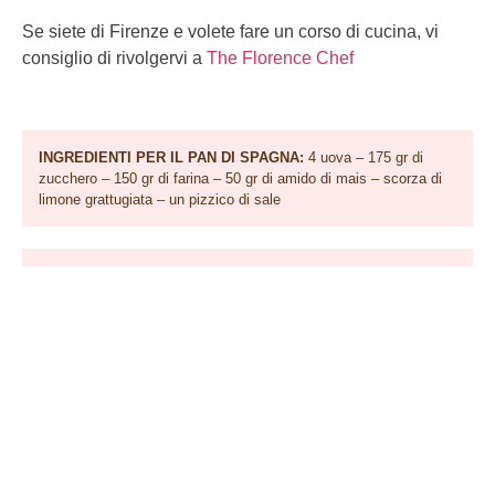
Se siete di Firenze e volete fare un corso di cucina, vi
consiglio di rivolgervi a
The Florence Chef
INGREDIENTI PER IL PAN DI SPAGNA:
4 uova – 175 gr di
zucchero – 150 gr di farina – 50 gr di amido di mais – scorza di
limone grattugiata – un pizzico di sale
INGREDIENTI PER LA CREMA:
300 gr di crema pasticcera –
300 gr di panna montata
INGREDIENTI PER LA FARCITURA:
1 scatola di ananas al
naturale – rum