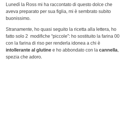
Lunedì la Ross mi ha raccontato di questo dolce che
aveva preparato per sua figlia, mi è sembrato subito
buonissimo.
Stranamente, ho quasi seguito la ricetta alla lettera, ho
fatto solo 2 modifiche “piccole”: ho sostituito la farina 00
con la farina di riso per renderla idonea a chi è
intollerante al glutine
e ho abbondato con la
cannella
,
spezia che adoro.
Tra le varie torte che ho preparato e mangiato, devo dire
che questa è tra le più buone,
semplice
,
leggera
ma con
un gusto notevole.
Sono sicura che se proverete a farla anche voi non ne
rimarrete delusi.