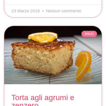
23 Marzo 2018
Nessun commento
DOLCI
Torta agli agrumi e
zenzero