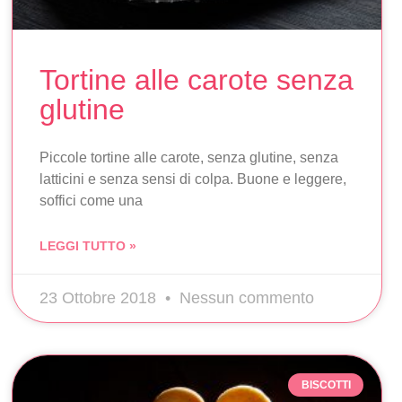
Tortine alle carote senza
glutine
Piccole tortine alle carote, senza glutine, senza
latticini e senza sensi di colpa. Buone e leggere,
soffici come una
LEGGI TUTTO »
23 Ottobre 2018
Nessun commento
BISCOTTI