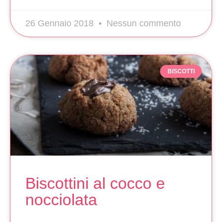
26 Gennaio 2018
Nessun commento
BISCOTTI
Biscottini al cocco e
nocciolata