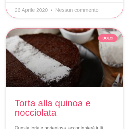
26 Aprile 2020
Nessun commento
DOLCI
Torta alla quinoa e
nocciolata
Questa torta è portentosa, accontenterà tutti.