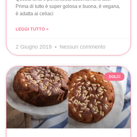
Prima di tutto è super golosa e buona, è vegana,
è adatta ai celiaci
LEGGI TUTTO »
2 Giugno 2019
Nessun commento
DOLCI