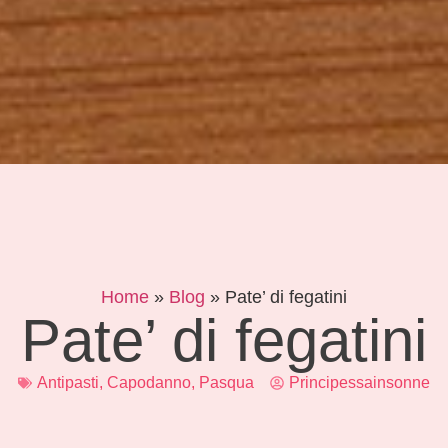
Home
»
Blog
»
Pate’ di fegatini
Pate’ di fegatini
Antipasti
,
Capodanno
,
Pasqua
Principessainsonne