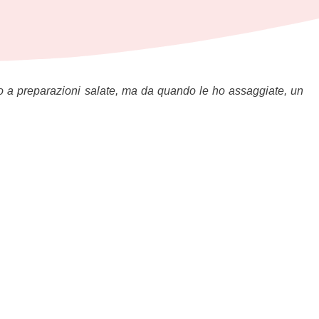
ato a preparazioni salate, ma da quando le ho assaggiate, un
(quanto??? un po’) e va cotto finché non è cotto ma cotto cotto.
 smesso di chiedere quantitativi, ero sull’orlo del baratro.) E
 a occhio e consapevole di questo e di come è la sua dolce
’ho un po’ modificata.