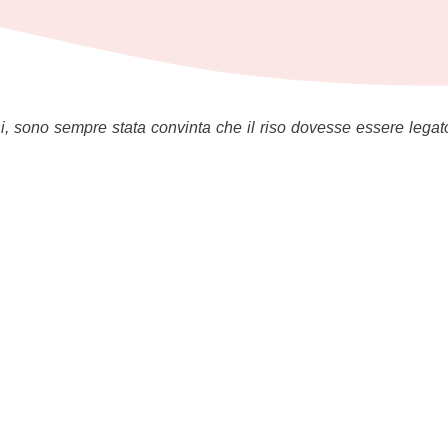
 anni, sono sempre stata convinta che il riso dovesse essere leg
farle.
rrore.
 “Si, grazie!” … Errore ancor più grosso……
i riso (Quanto ho chiesto io??? E lei, un po’), in un po’ di latte 
 un po’), un po’ di uova, un po’ di farina e un po’ di uvetta. (Ho
nche la pasta quando devo cuocerla solo per me. Non vado mai
lla cucina tradizionale toscana e da li ho preso la ricetta e … l