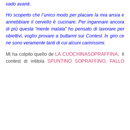
vado avanti.
Ho scoperto che l’unico modo per placare la mia ansia e
annebbiare il cervello è cucinare. Per ingannare ancora
di più questa “mente malata” ho pensato di lavorare per
obiettivi, voglio provare a buttarmi sui Contest. In giro ce
ne sono veramente tanti di cui alcuni carinissimi.
Mi ha colpito quello de
LA CUOCHINASOPRAFFINA
, Il
contest di intitola
SPUNTINO SOPRAFFINO, FALLO
SVELTINO.
Già dal nome me ne sono innamorata.
Il “compito” è di preparare una pietanza in massimo 30
minuti e che sia facile da trasportare, l’ideale per un
pranzo in ufficio o una scampagnata.
Sia io che Giannino pranziamo sempre fuori casa, ma
non so perché, io mi limito a mangiare un panino alla
scrivania e lui si porta un primo, verdura, frutta, yogurt