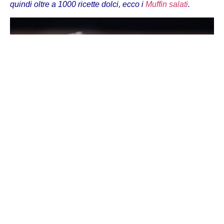
quindi oltre a 1000 ricette dolci, ecco i
Muffin salati
.
Ingredienti per 6 muffin:
115 gr di farina – 1 uovo – mezzo bicchiere di latte – 60
gr di parmigiano grattugiato – 100 gr di ricotta – 80 gr di