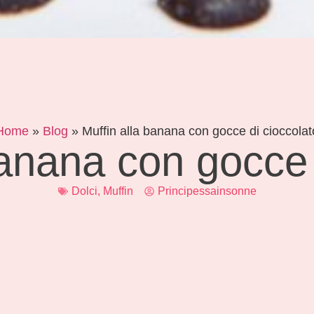
Home
»
Blog
»
Muffin alla banana con gocce di cioccolat
banana con gocce 
Dolci
,
Muffin
Principessainsonne