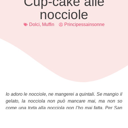
Cup-cake alle
nocciole
Dolci
,
Muffin
Principessainsonne
Io adoro le nocciole, ne mangerei a quintali. Se mangio il
gelato, la nocciola non può mancare mai, ma non so
come una torta alla nocciola non l’ho mai fatta. Per San
Valentino ero alla ricerca di qualche ricettina sfiziosa e mi
sono imbattuta in una torta alle nocciole e … l’ho stravolta