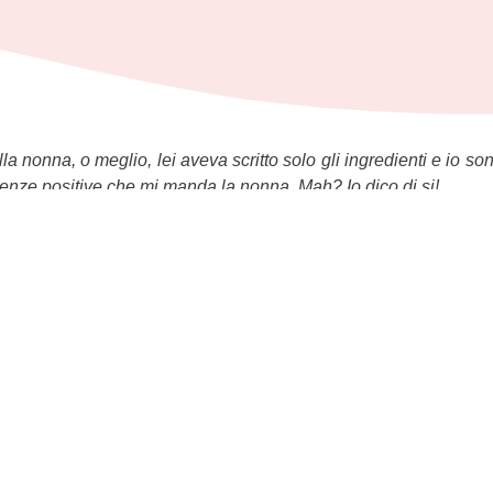
lla nonna, o meglio, lei aveva scritto solo gli ingredienti e io s
nfluenze positive che mi manda la nonna. Mah? Io dico di si!