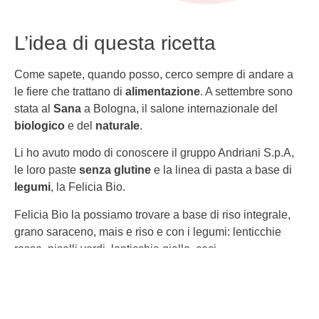
L’idea di questa ricetta
Come sapete, quando posso, cerco sempre di andare a
le fiere che trattano di
alimentazione
. A settembre sono
stata al
Sana
a Bologna, il salone internazionale del
biologico
e del
naturale
.
Li ho avuto modo di conoscere il gruppo Andriani S.p.A,
le loro paste
senza glutine
e la linea di pasta a base di
legumi
, la Felicia Bio.
Felicia Bio la possiamo trovare a base di riso integrale,
grano saraceno, mais e riso e con i legumi: lenticchie
rosse, piselli verdi, lenticchie gialle, ceci.
l valori aggiunti dei prodotti
Felicia Bio
è che sono
prodotti solo con materie provenienti da agricoltura
biologica e sono prodotti in uno stabilimento dedicato