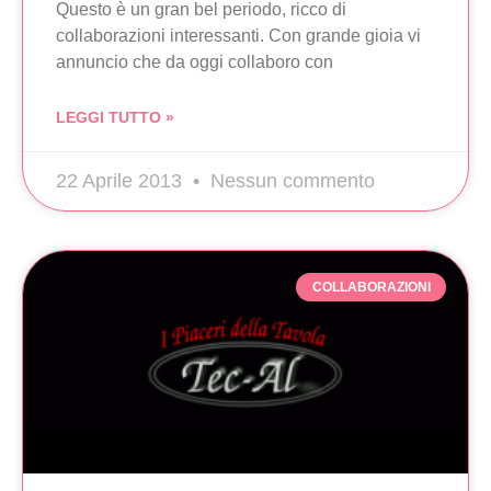
Questo è un gran bel periodo, ricco di
collaborazioni interessanti. Con grande gioia vi
annuncio che da oggi collaboro con
LEGGI TUTTO »
22 Aprile 2013
Nessun commento
COLLABORAZIONI