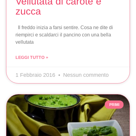
Vellutata di carote e
zucca
Il freddo inizia a farsi sentire. Cosa ne dite di
riempirci e scaldarci il pancino con una bella
vellutata
LEGGI TUTTO »
1 Febbraio 2016
Nessun commento
PRIMI